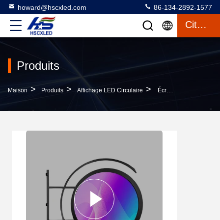
howard@hscxled.com
86-134-2892-1577
Citation
Produits
>
>
>
Maison
Produits
Affichage LED Circulaire
Écran LED Circulaire Extérieur P4 Étanche Double Face