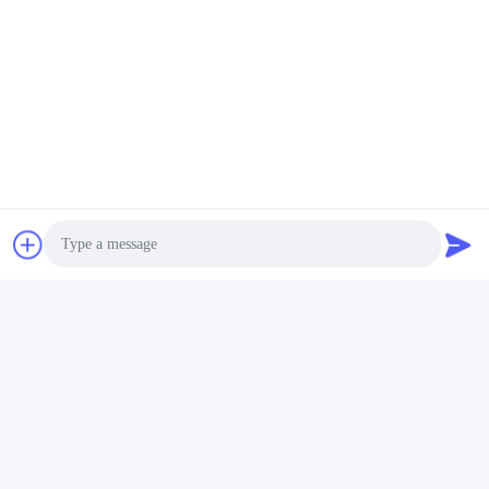
pression
SHENZHEN H&S INNOVATION
TECHNOLOGY CO., LTD
howard@hscxled.com
86-134-2892-1577
4ème étage, 2ème bâtiment, Zone industrielle de Wanyan,
Communauté de Qiaotou, Rue Fuhai, District de Bao'an, Ville de
Photo
Shenzhen, Province de Guangdong, Chine
Video Call
Audio Call
Chine Bonne qualité Affichage LED publicitaire en plein air Le fournisseur.
2024-2026 Shenzhen H&S Innovation Technology Co., Ltd . Tous droits