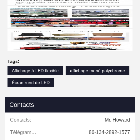
Tags:
Affichage à LED flexible
affichage mené polychrome
Écran rond de LED
Contacts
Contacts:
Mr. Howard
Télégramme:
86-134-2892-1577