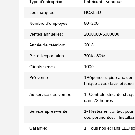
Type d'entreprise:
Fabricant , Vendeur
Les marques:
HCXLED
Nombre d'employés:
50~200
Ventes annuelles:
2000000-5000000
Année de création:
2018
P.c. à l'exportation:
70% - 80%
Clients servis:
1000
Pré-vente:
1Réponse rapide aux demand
hnique avec devis et spécif
Au service des ventes:
1- Contrôle strict de chaqu
dant 72 heures
Service après-vente:
1- Restez en contact pour
ées pertinentes; - Installe
Garantie:
1. Tous nos écrans LED son