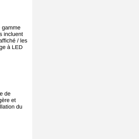
une gamme
s incluent
ffiché / les
hage à LED
ce de
gère et
llation du