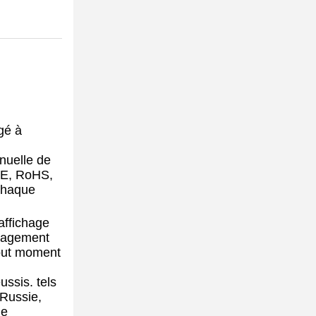
gé à
nuelle de
 CE, RoHS,
 chaque
affichage
ngagement
tout moment
ssis. tels
 Russie,
le