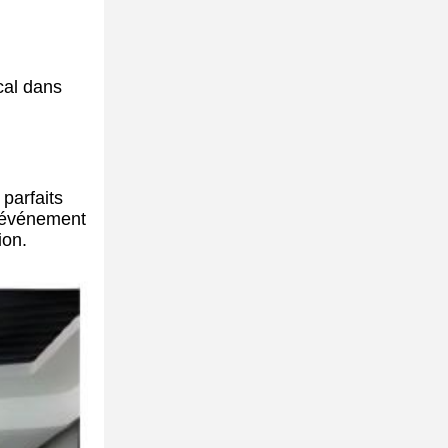
cal dans
 parfaits
n événement
ion.