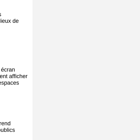
s
lieux de
 écran
ent afficher
 espaces
 rend
publics