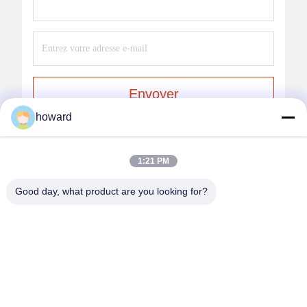
Envoyer
howard
1:21 PM
Good day, what product are you looking for?
SHENZHEN H&S INNOVATION
TECHNOLOGY CO., LTD
howard@hscxled.com
86-134-2892-1577