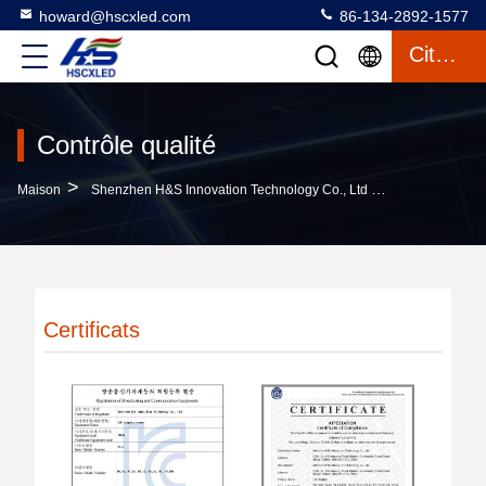
howard@hscxled.com
86-134-2892-1577
Citation
Contrôle qualité
>
Maison
Shenzhen H&S Innovation Technology Co., Ltd Contrôle Qualité
Certificats