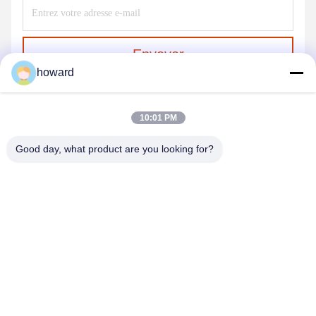
Envoyer
howard
10:01 PM
Good day, what product are you looking for?
SHENZHEN H&S INNOVATION
TECHNOLOGY CO., LTD
howard@hscxled.com
86-134-2892-1577
4ème étage, 2ème bâtiment, Zone industrielle de Wanyan,
Communauté de Qiaotou, Rue Fuhai, District de Bao'an, Ville de