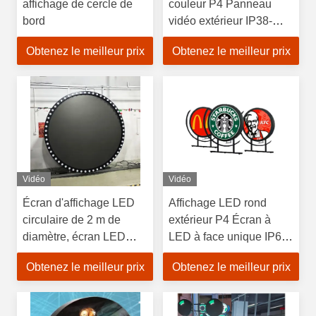
affichage de cercle de
couleur P4 Panneau
bord
vidéo extérieur IP38-
IP65
Obtenez le meilleur prix
Obtenez le meilleur prix
Vidéo
Vidéo
Écran d'affichage LED
Affichage LED rond
circulaire de 2 m de
extérieur P4 Écran à
diamètre, écran LED
LED à face unique IP65
rond latéral pour
imperméable à l'eau
Obtenez le meilleur prix
Obtenez le meilleur prix
publicité extérieure