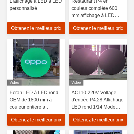
L'affichage à LED à LED
Restaurant P4 en
personnalisé
couleur complète 600
mm affichage à LED
rond Logo Panneau
Obtenez le meilleur prix
Obtenez le meilleur prix
d'affichage
Vidéo
Vidéo
Écran LED à LED rond
AC110-220V Voltage
OEM de 1800 mm à
d'entrée P4.28 Affichage
couleur entière à
LED rond 1/14 Mode
l'intérieur
d'analyse Conception
Obtenez le meilleur prix
Obtenez le meilleur prix
personnalisée