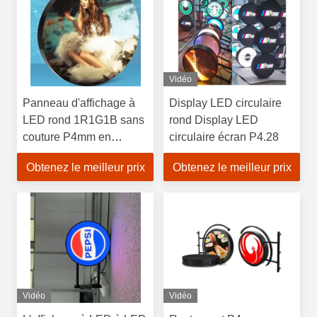
Vidéo
Panneau d'affichage à
Display LED circulaire
LED rond 1R1G1B sans
rond Display LED
couture P4mm en
circulaire écran P4.28
aluminium moulé sous
Obtenez le meilleur prix
Obtenez le meilleur prix
pression
Vidéo
Vidéo