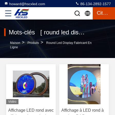
howard@hscxled.com
86-134-2892-1577
Citation
Mots-clés [ round led display ] correspondance 90 produits
>
>
Maison
Produits
Round Led Display Fabricant En
Ligne
Vidéo
Affichage LED rond avec
Affichage à LED rond à