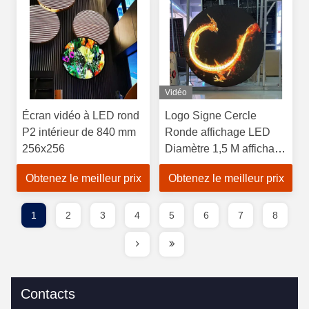
Vidéo
Écran vidéo à LED rond
Logo Signe Cercle
P2 intérieur de 840 mm
Ronde affichage LED
256x256
Diamètre 1,5 M affichage
LED
Obtenez le meilleur prix
Obtenez le meilleur prix
1
2
3
4
5
6
7
8
Contacts