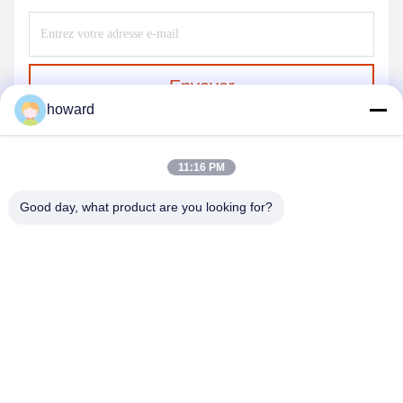
Envoyer
howard
11:16 PM
Good day, what product are you looking for?
SHENZHEN H&S INNOVATION
TECHNOLOGY CO., LTD
howard@hscxled.com
86-134-2892-1577
4ème étage, 2ème bâtiment, Zone industrielle de Wanyan,