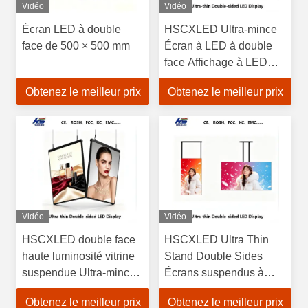
Vidéo
Vidéo
Écran LED à double
HSCXLED Ultra-mince
face de 500 × 500 mm
Écran à LED à double
face Affichage à LED
suspendu 3000 nit
Obtenez le meilleur prix
Obtenez le meilleur prix
Affichage d'affichage à
affiche de haute
luminosité
Vidéo
Vidéo
HSCXLED double face
HSCXLED Ultra Thin
haute luminosité vitrine
Stand Double Sides
suspendue Ultra-mince
Écrans suspendus à
écran LED Vente au
double face LED
Obtenez le meilleur prix
Obtenez le meilleur prix
détail Magasin
Affichage de