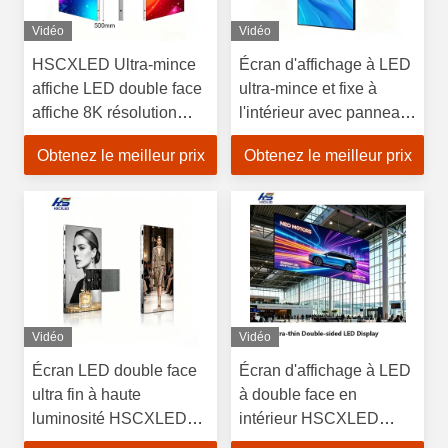
Vidéo
Vidéo
HSCXLED Ultra-mince
Écran d'affichage à LED
affiche LED double face
ultra-mince et fixe à
affiche 8K résolution
l'intérieur avec panneau
double face écran LED
mural vidéo à LED à
Obtenez le meilleur prix
Obtenez le meilleur prix
pour les centres
couleur pleine
commerciaux / aéroports
Vidéo
Vidéo
Écran LED double face
Écran d'affichage à LED
ultra fin à haute
à double face en
luminosité HSCXLED
intérieur HSCXLED
pour vitrine, suspension
Écran d'affichage