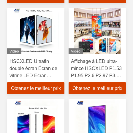
publicitaire Affichage
signalisation numérique
numérique LED
Lecteur publicitaire
Vidéo
Vidéo
HSCXLED Ultrafin
Affichage à LED ultra-
double écran Écran de
mince HSCXLED P1.53
vitrine LED Écran
P1.95 P2.6 P2.97 P3.1
publicitaire à LED
Écran LED intérieur
Obtenez le meilleur prix
Obtenez le meilleur prix
double face
Affichage murale vidéo
pour centre commercial