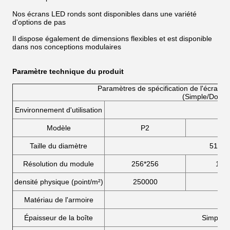
Nos écrans LED ronds sont disponibles dans une variété
d'options de pas
Il dispose également de dimensions flexibles et est disponible
dans nos conceptions modulaires
Paramètre technique du produit
Paramètres de spécification de l'écran d'
(Simple/Doubl
Environnement d'utilisation
Modèle
P2
P2
Taille du diamètre
512m
Résolution du module
256*256
196
densité physique (point/m²)
250000
147
Matériau de l'armoire
Épaisseur de la boîte
Simple f