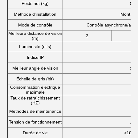
Poids net (kg)
9.8
Méthode d'installation
Montage 
Mode de contrôle
Contrôle asynchrone/appli
Meilleure distance de vision
2
2
(m)
Luminosité (nits)
Indice IP
Meilleur angle de vision
(Hor
Échelle de gris (bit)
Consommation électrique
maximale
Taux de rafraîchissement
(HZ)
Méthodes de maintenance
Tension de fonctionnement
AC1
Durée de vie
>100 0