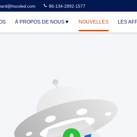
ard@hscxled.com
86-134-2892-1577
OS
À PROPOS DE NOUS
NOUVELLES
LES AF