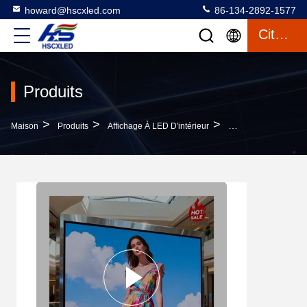
howard@hscxled.com
86-134-2892-1577
Citation
Produits
>
>
>
Maison
Produits
Affichage À LED D'intérieur
Affichage LED Perso