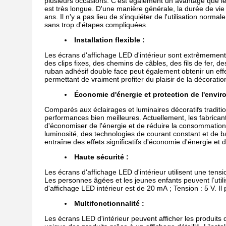
plusieurs occasions. C'est également un avantage que le
est très longue. D'une manière générale, la durée de vi
ans. Il n'y a pas lieu de s'inquiéter de l'utilisation norma
sans trop d'étapes compliquées.
Installation flexible :
Les écrans d'affichage LED d'intérieur sont extrêmement f
des clips fixes, des chemins de câbles, des fils de fer, des
ruban adhésif double face peut également obtenir un effet
permettant de vraiment profiter du plaisir de la décoratio
Économie d'énergie et protection de l'envir
Comparés aux éclairages et luminaires décoratifs traditi
performances bien meilleures. Actuellement, les fabrican
d'économiser de l'énergie et de réduire la consommati
luminosité, des technologies de courant constant et de 
entraîne des effets significatifs d'économie d'énergie et
Haute sécurité :
Les écrans d'affichage LED d'intérieur utilisent une tensi
Les personnes âgées et les jeunes enfants peuvent l’util
d'affichage LED intérieur est de 20 mA ; Tension : 5 V. Il 
Multifonctionnalité :
Les écrans LED d'intérieur peuvent afficher les produits 