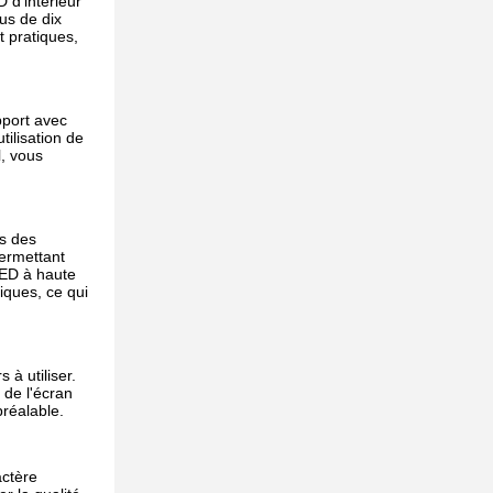
 d’intérieur
us de dix
t pratiques,
pport avec
tilisation de
l, vous
is des
permettant
LED à haute
iques, ce qui
 à utiliser.
 de l'écran
préalable.
actère