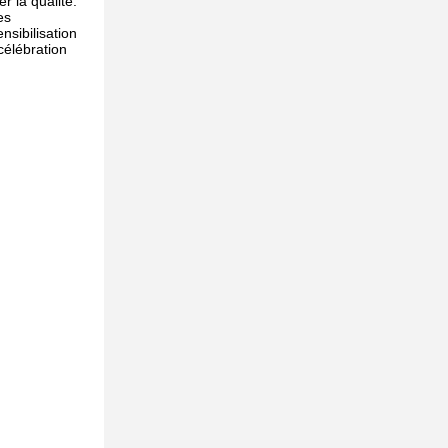
r la qualité.
es
nsibilisation
célébration