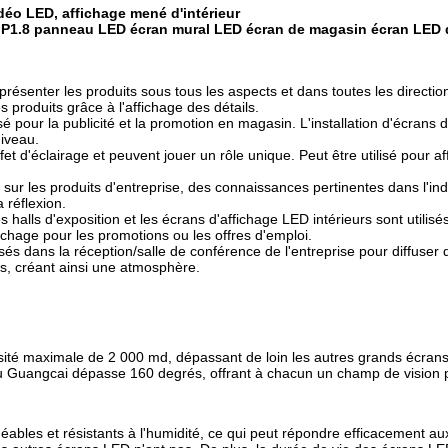
idéo LED, affichage mené d'intérieur
r P1.8 panneau LED écran mural LED écran de magasin écran LED 
résenter les produits sous tous les aspects et dans toutes les direction
 produits grâce à l'affichage des détails.
sé pour la publicité et la promotion en magasin. L'installation d'écrans 
niveau.
et d'éclairage et peuvent jouer un rôle unique. Peut être utilisé pour af
ns sur les produits d'entreprise, des connaissances pertinentes dans l'in
a réflexion.
 halls d'exposition et les écrans d'affichage LED intérieurs sont utilisé
chage pour les promotions ou les offres d'emploi.
isés dans la réception/salle de conférence de l'entreprise pour diffuser 
s, créant ainsi une atmosphère.
sité maximale de 2 000 md, dépassant de loin les autres grands écrans
u Guangcai dépasse 160 degrés, offrant à chacun un champ de vision p
méables et résistants à l'humidité, ce qui peut répondre efficacement a