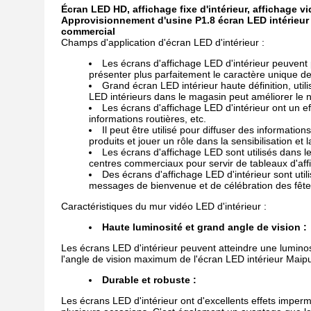
Écran LED HD, affichage fixe d'intérieur, affichage v
Approvisionnement d'usine P1.8 écran LED intérieu
commercial
Champs d'application d'écran LED d'intérieur :
Les écrans d'affichage LED d'intérieur peuvent p
présenter plus parfaitement le caractère unique des
Grand écran LED intérieur haute définition, utili
LED intérieurs dans le magasin peut améliorer le 
Les écrans d'affichage LED d'intérieur ont un eff
informations routières, etc.
Il peut être utilisé pour diffuser des informatio
produits et jouer un rôle dans la sensibilisation et l
Les écrans d'affichage LED sont utilisés dans les
centres commerciaux pour servir de tableaux d'affi
Des écrans d'affichage LED d'intérieur sont util
messages de bienvenue et de célébration des fête
Caractéristiques du mur vidéo LED d'intérieur :
Haute luminosité et grand angle de vision :
Les écrans LED d'intérieur peuvent atteindre une lumino
l'angle de vision maximum de l'écran LED intérieur Maip
Durable et robuste :
Les écrans LED d'intérieur ont d'excellents effets imper