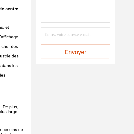
de centre
s, et
d'affichage
ficher des
Envoyer
dustrie des
s dans les
des
. De plus,
lus large.
ux besoins de