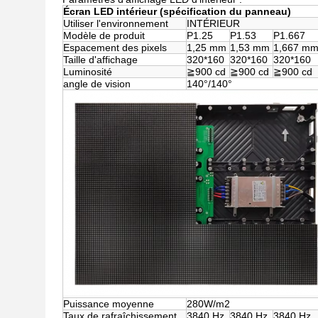
Écran LED intérieur (spécification du panneau)
Utiliser l'environnement
INTÉRIEUR
Modèle de produit
P1.25
P1.53
P1.667
Espacement des pixels
1,25 mm
1,53 mm
1,667 m
Taille d'affichage
320*160
320*160
320*160
Luminosité
≧900 cd
≧900 cd
≧900 cd
angle de vision
140°/140°
Puissance moyenne
280W/m2
Taux de rafraîchissement
3840 Hz
3840 Hz
3840 Hz