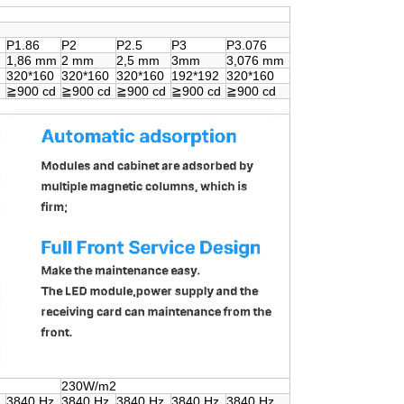
P1.86
P2
P2.5
P3
P3.076
m
1,86 mm
2 mm
2,5 mm
3mm
3,076 mm
320*160
320*160
320*160
192*192
320*160
≧900 cd
≧900 cd
≧900 cd
≧900 cd
≧900 cd
230W/m2
3840 Hz
3840 Hz
3840 Hz
3840 Hz
3840 Hz