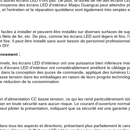
s autres écrans LED n'ont pas. De plus, la durée de vie des écrans LED
e moyenne des écrans LED d'intérieur Maipu Guangcai peut atteindre pl
le, et l'entretien et la réparation quotidiens sont également très simples e
aciles à installer et peuvent être installés sur diverses surfaces de su
 filets de fer, etc. De plus, comme les écrans LED sont légers et fins, l'u
 fixe. Il peut être installé sans avoir besoin de personnel professionne
n DIY.
onnement :
onnels, les écrans LED d’intérieur ont une puissance bien inférieure ma
ts d'écrans LED d'intérieur ont considérablement amélioré le câblage 
on dans la conception des puces de commande, appliqué des lumières 
basse tension dans les emballages en raison de leurs progrès technolog
 de réduction de la consommation.
on d'alimentation CC basse tension, ce qui les rend particulièrement sûrs
iser en toute sécurité sans aucun risque. Le courant d'ouverture normal
peut piloter la présentation, indiquant que sa sécurité est une garantie 
dans tous les aspects et directions, présentant plus parfaitement le car