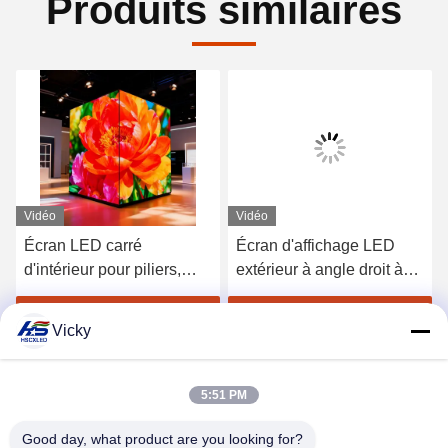
Produits similaires
Vidéo
Vidéo
Écran LED carré
Écran d'affichage LED
d'intérieur pour piliers,
extérieur à angle droit à
forme de colonne à 90
90 degrés
degrés, écran d'affichage
Obtenez le meilleur prix
Obtenez le meilleur prix
Vicky
LED pour poteaux
verticaux
5:51 PM
Good day, what product are you looking for?