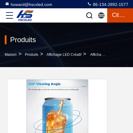
howard@hscxled.com
86-134-2892-1577
Citation
Produits
>
>
>
Maison
Produits
Affichage LED Créatif
Affichage LED De Signalisation Numérique De Publicité En Forme De Cercle Rond Écran Courbé