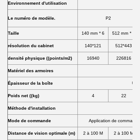
Environnement d'utilisation
Le numéro de modèle.
P2
Taille
140 mm * 6
512 mm * 6
résolution du cabinet
140*121
512*443
densité physique ((points/m2)
16940
226816
Matériel des armoires
Épaisseur de la boîte
Un 
Poids net ((kg)
4
22
Méthode d'installation
Mode de commande
Application de commande 
Distance de vision optimale (m)
2 à 100 M
2 à 100 M