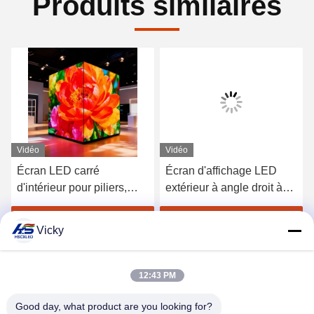
Produits similaires
Vidéo
Vidéo
Écran LED carré
Écran d'affichage LED
d'intérieur pour piliers,
extérieur à angle droit à
forme de colonne à 90
90 degrés
degrés, écran d'affichage
Obtenez le meilleur prix
Obtenez le meilleur prix
Vicky
LED pour poteaux
verticaux
12:43 PM
Good day, what product are you looking for?