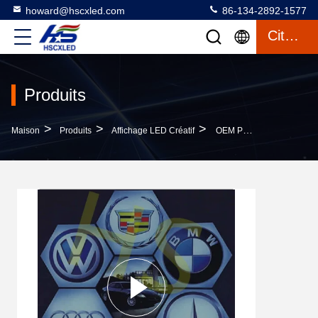
howard@hscxled.com
86-134-2892-1577
Citation
Produits
>
>
>
Maison
Produits
Affichage LED Créatif
OEM P4 Créatif Écran LED Hexagon Pour Le Métro De L'aéroport