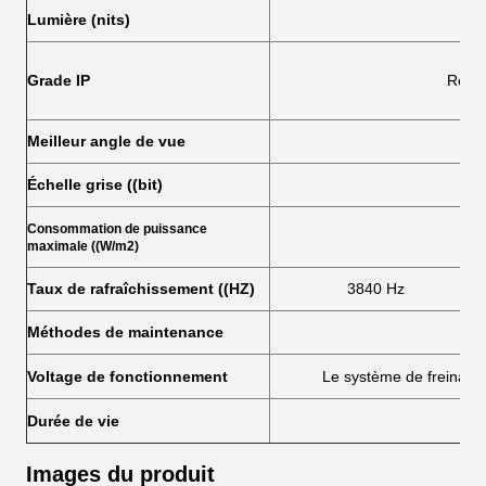
Lumière (nits)
Grade IP
Résis
Meilleur angle de vue
Échelle grise ((bit)
Consommation de puissance
maximale ((W/m2)
Taux de rafraîchissement ((HZ)
3840 Hz
Méthodes de maintenance
Voltage de fonctionnement
Le système de freinage d
Durée de vie
>
Images du produit