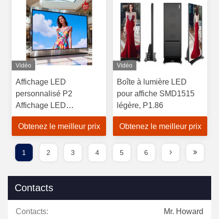
Vidéo
Vidéo
Affichage LED
Boîte à lumière LED
personnalisé P2
pour affiche SMD1515
Affichage LED
légère, P1.86
publicitaire Affichage
Obtenez le meilleur prix
Obtenez le meilleur prix
LED intérieur
640*480mm
1
2
3
4
5
6
Contacts
Contacts:
Mr. Howard