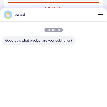
Envoyer
howard
11:49 AM
Good day, what product are you looking for?
SHENZHEN H&S INNOVATION
TECHNOLOGY CO., LTD
howard@hscxled.com
86-134-2892-1577
4ème étage, 2ème bâtiment, Zone industrielle de Wanyan,
Communauté de Qiaotou, Rue Fuhai, District de Bao'an, Ville de
Shenzhen, Province de Guangdong, Chine