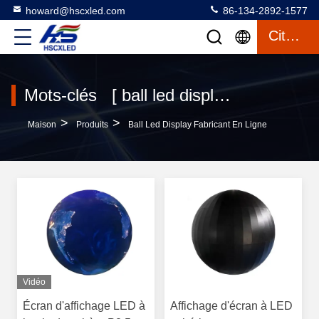
howard@hscxled.com
86-134-2892-1577
Citation
Mots-clés [ ball led display ] correspondance 67 produits
>
>
Maison
Produits
Ball Led Display Fabricant En Ligne
Vidéo
Écran d'affichage LED à
Affichage d'écran à LED