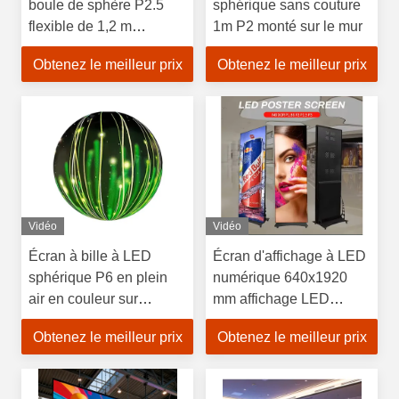
boule de sphère P2.5
sphérique sans couture
flexible de 1,2 m
1m P2 monté sur le mur
SMD1515
Obtenez le meilleur prix
Obtenez le meilleur prix
Vidéo
Vidéo
Écran à bille à LED
Écran d'affichage à LED
sphérique P6 en plein
numérique 640x1920
air en couleur sur
mm affichage LED
mesure
debout
Obtenez le meilleur prix
Obtenez le meilleur prix