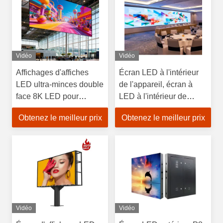
Vidéo
Vidéo
Affichages d'affiches
Écran LED à l'intérieur
LED ultra-minces double
de l'appareil, écran à
face 8K LED pour
LED à l'intérieur de
aéroports
l'appareil, écran à LED à
Obtenez le meilleur prix
Obtenez le meilleur prix
l'intérieur de l'appareil,
écran à LED à l'intérieur
de l'appareil
Vidéo
Vidéo