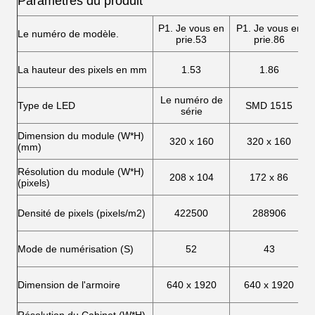
Paramètres du produit
P1. Je vous en
P1. Je vous en
Le numéro de modèle.
prie.53
prie.86
La hauteur des pixels en mm
1.53
1.86
Le numéro de
Type de LED
SMD 1515
série
Dimension du module (W*H)
320 x 160
320 x 160
(mm)
Résolution du module (W*H)
208 x 104
172 x 86
(pixels)
Densité de pixels (pixels/m2)
422500
288906
Mode de numérisation (S)
52
43
Dimension de l'armoire
640 x 1920
640 x 1920