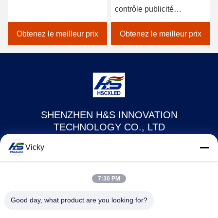
contrôle publicité
numérique affiche à LED
Obtenez le meilleur prix
Obtenez le meilleur prix
SHENZHEN H&S INNOVATION
TECHNOLOGY CO., LTD
Vicky
howard@hscxled.com
86-134-2892-1577
7:30 PM
4ème étage, 2ème bâtiment, Zone industrielle de Wanyan,
Good day, what product are you looking for?
Communauté de Qiaotou, Rue Fuhai, District de Bao'an, Ville de
Shenzhen, Province de Guangdong, Chine