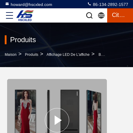
howard@hscxled.com
86-134-2892-1577
Citation
Produits
>
>
>
Maison
Produits
Affichage LED De L'affiche
Boîte À Lumière LED Pour Affiche SMD1515 Légère, P1.86