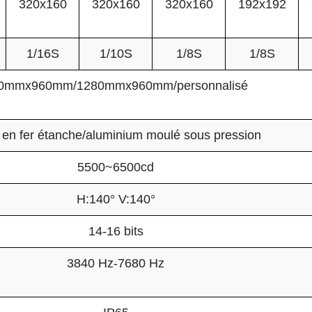
320x160
320x160
320x160
192x192
1/16S
1/10S
1/8S
1/8S
0mmx960mm/1280mmx960mm/personnalisé
 en fer étanche/aluminium moulé sous pression
5500~6500cd
H:140° V:140°
14-16 bits
3840 Hz-7680 Hz