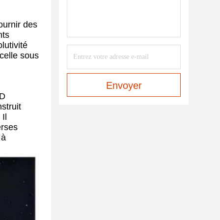
ournir des
nts
lutivité
celle sous
Envoyer
3D
struit
Il
erses
 à