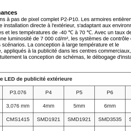
mances
ons à pas de pixel complet P2-P10. Les armoires entièr
installation directe à l'extérieur, s'adaptant aux envir
uies et les températures de -40 ℃ à 70 ℃. Avec un taux d
une luminosité de 7 000 cd/m², les systèmes de contrôle
 scénarios. La conception à large température et le
ité, appliqués à la publicité dans les centres commerciaux
tuitement la conception de schémas, le débogage d'instal
e LED de publicité extérieure
P3.076
P4
P5
P6
3,076 mm
4mm
5mm
6mm
CMS1415
SMD1921
SMD1921
SMD3535