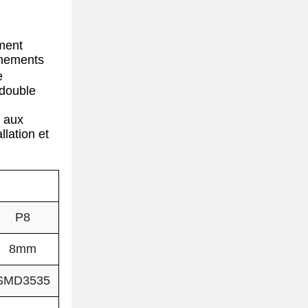
ement
onnements
e
 double
, aux
lation et
P8
8mm
SMD3535