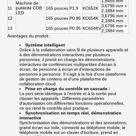
1,8455 mm
Machine de
3,6796 mm ×
publicité COB
11
165 pouces
P1.9
KC652K
2,1884 mm
LED
3,6796 mm ×
12
165 pouces
P0.95
KC654K
2,1884 mm
3,6796 mm ×
13
165 pouces
P0.95
KC654KV
2,1884 mm
Avantages du produit :
Système intelligent
Grâce à la collaboration sans fil de plusieurs appareils et
à des démonstrations interactives par plusieurs
personnes, il prend en charge les démonstrations
interactives de conférences multipartites d'écran à
écran, de personne à écran et d'interactions de
personne à personne. Il s'agit à la fois d'une plateforme
de gestion de contenu et d'une plateforme de
collaboration cloud.
Prise en charge du contrôle en cascade :
Le port série identique à l'entrée et à la sortie peut
classer les appareils ; Différents paramètres
d'autorisation ont différentes fonctions opérationnelles,
ce qui rend le contrôle plus pratique.
Synchronisation en temps réel, démonstration
interactive
Synchronisation des démonstrations et des annotations,
grand écran sur toile, connecté au téléphone mobile, le
téléphone mobile est un clavier d'écriture, prend en