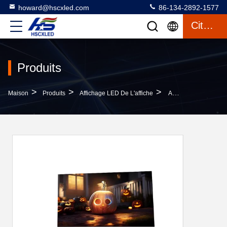
howard@hscxled.com
86-134-2892-1577
Citation
Produits
>
>
>
Maison
Produits
Affichage LED De L'affiche
Appareil D'affichage À LED