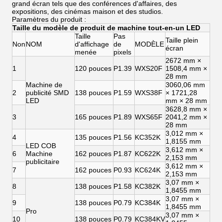
grand écran tels que des conférences d'affaires, des
expositions, des cinémas maison et des studios.
Paramètres du produit :
Taille du modèle de produit de machine tout-en-un LED
Taille
Pas
Taille plein
Non
NOM
d'affichage
de
MODÈLE
écran
menée
pixels
2672 mm ×
1
120 pouces
P1.39
WXS20F
1508,4 mm ×
28 mm
Machine de
3060,06 mm
2
publicité SMD
138 pouces
P1.59
WXS38F
× 1721,28
LED
mm × 28 mm
3628,8 mm ×
3
165 pouces
P1.89
WXS65F
2041,2 mm ×
28 mm
3,012 mm ×
4
135 pouces
P1.56
KC352K
1,8155 mm
LED COB
3,612 mm ×
6
Machine
162 pouces
P1.87
KC622K
2,153 mm
publicitaire
3,612 mm ×
7
162 pouces
P0.93
KC624K
2,153 mm
3,07 mm ×
8
138 pouces
P1.58
KC382K
1,8455 mm
3,07 mm ×
9
138 pouces
P0.79
KC384K
1,8455 mm
Pro
3,07 mm ×
10
138 pouces
P0.79
KC384KV