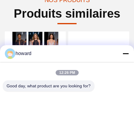
NOS PRODUITS
Produits similaires
howard
12:26 PM
Vidéo
Vidéo
Afficheur écran LED
4G / 5G / Wifi / USB
Good day, what product are you looking for?
contrôle publicité
numérique affiche à LED
Obtenez le meilleur prix
Obtenez le meilleur prix