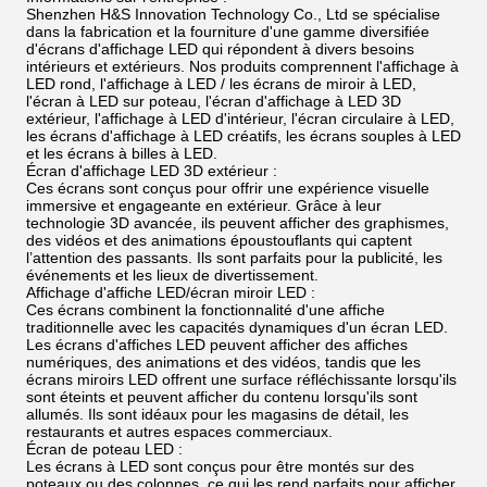
Shenzhen H&S Innovation Technology Co., Ltd se spécialise
dans la fabrication et la fourniture d'une gamme diversifiée
d'écrans d'affichage LED qui répondent à divers besoins
intérieurs et extérieurs. Nos produits comprennent l'affichage à
LED rond, l'affichage à LED / les écrans de miroir à LED,
l'écran à LED sur poteau, l'écran d'affichage à LED 3D
extérieur, l'affichage à LED d'intérieur, l'écran circulaire à LED,
les écrans d'affichage à LED créatifs, les écrans souples à LED
et les écrans à billes à LED.
Écran d'affichage LED 3D extérieur :
Ces écrans sont conçus pour offrir une expérience visuelle
immersive et engageante en extérieur. Grâce à leur
technologie 3D avancée, ils peuvent afficher des graphismes,
des vidéos et des animations époustouflants qui captent
l’attention des passants. Ils sont parfaits pour la publicité, les
événements et les lieux de divertissement.
Affichage d'affiche LED/écran miroir LED :
Ces écrans combinent la fonctionnalité d'une affiche
traditionnelle avec les capacités dynamiques d'un écran LED.
Les écrans d'affiches LED peuvent afficher des affiches
numériques, des animations et des vidéos, tandis que les
écrans miroirs LED offrent une surface réfléchissante lorsqu'ils
sont éteints et peuvent afficher du contenu lorsqu'ils sont
allumés. Ils sont idéaux pour les magasins de détail, les
restaurants et autres espaces commerciaux.
Écran de poteau LED :
Les écrans à LED sont conçus pour être montés sur des
poteaux ou des colonnes, ce qui les rend parfaits pour afficher