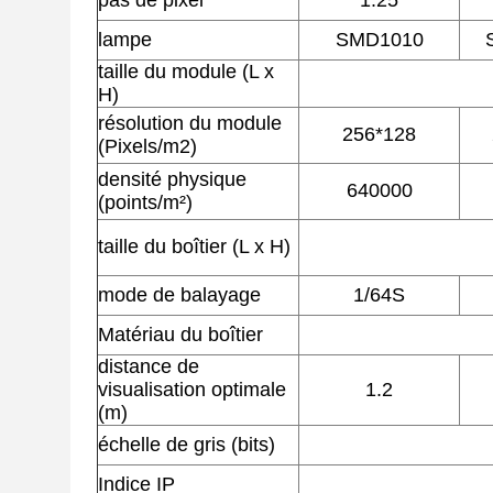
pas de pixel
1.25
lampe
SMD1010
taille du module (L x
H)
résolution du module
256*128
(Pixels/m2)
densité physique
640000
(points/m²)
taille du boîtier (L x H)
mode de balayage
1/64S
Matériau du boîtier
distance de
visualisation optimale
1.2
(m)
échelle de gris (bits)
Indice IP