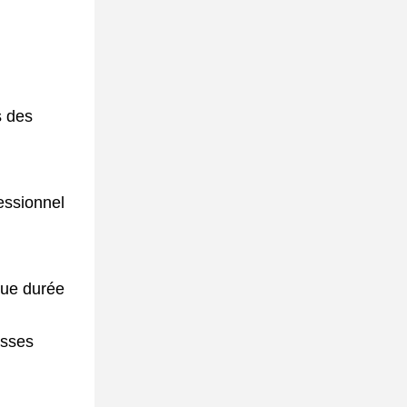
s des
fessionnel
ngue durée
asses