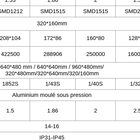
1.53
1.86
2
2.
SMD1212
SMD1515
SMD1515
SMD2
320*160mm
208*104
172*86
160*80
128
422500
288906
250000
160
640*480 mm / 640*640mm / 960*480mm/
320*480mm/320*640mm/320/160mm
1852S
1/43S
1/40S
1/3
Aluminium moulé sous pression
1.5
1.86
2
2.
14-16
IP31-IP45