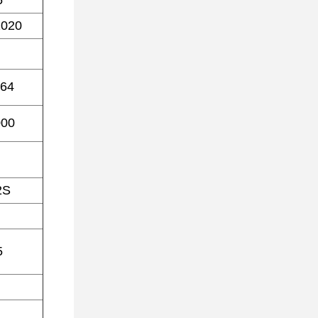
5
020
*64
000
2S
5