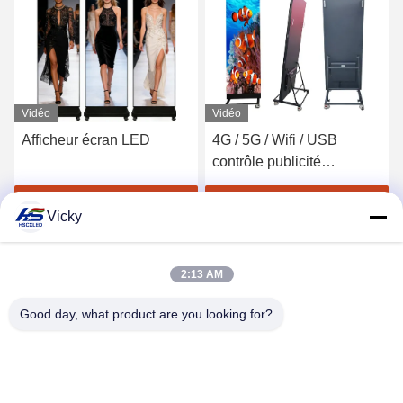
Vidéo
4G / 5G / Wifi / USB
P2.5 Affiche de
contrôle publicité
commande Wifi Affiche
numérique affiche à LED
rétroéclairée à LED ODM
Obtenez le meilleur prix
Obtenez le meilleur prix
Vicky
2:13 AM
Good day, what product are you looking for?
SHENZHEN H&S INNOVATION
TECHNOLOGY CO., LTD