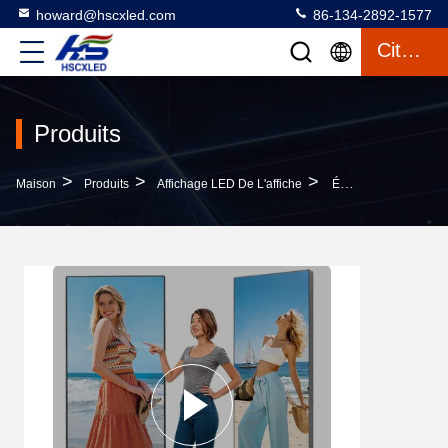
howard@hscxled.com
86-134-2892-1577
Citation
Produits
>
>
>
Maison
Produits
Affichage LED De L'affiche
Écran D'affiche LED Pliable P2.5 Pour La Publicité Intérieure