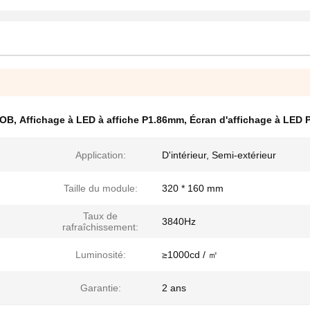
GOB
,
Affichage à LED à affiche P1.86mm
,
Écran d'affichage à LED
Application:
D'intérieur, Semi-extérieur
Taille du module:
320 * 160 mm
Taux de
3840Hz
rafraîchissement:
Luminosité:
≥1000cd / ㎡
Garantie:
2 ans