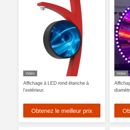
Vidéo
Vidéo
Affichage à LED rond étanche à
Afficha
l'extérieur.
diamèt
Obtenez le meilleur prix
Ob