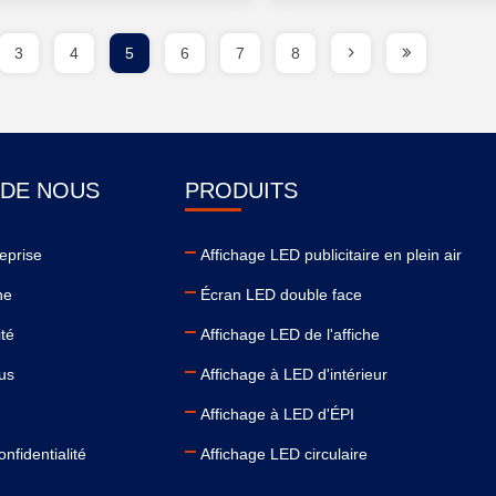
3
4
5
6
7
8
 DE NOUS
PRODUITS
reprise
Affichage LED publicitaire en plein air
ne
Écran LED double face
ité
Affichage LED de l'affiche
us
Affichage à LED d'intérieur
Affichage à LED d'ÉPI
onfidentialité
Affichage LED circulaire