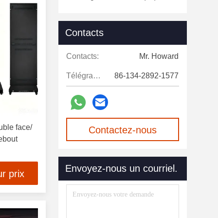
Contacts
Contacts:
Mr. Howard
Télégramme:
86-134-2892-1577
uble face/
Contactez-nous
debout
maintenant
Envoyez-nous un courriel.
r prix