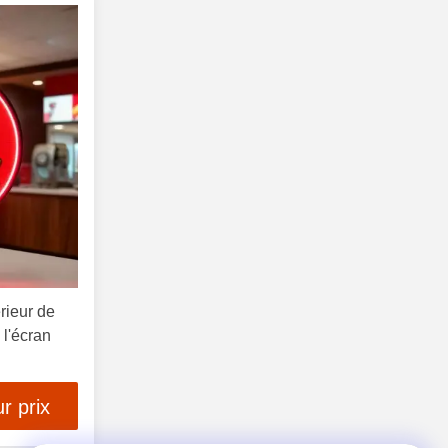
rieur de
l'écran
r prix