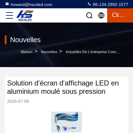
howard@hscxled.com
86-134-2892-1577
Citation
Nouvelles
>
>
Maison
Nouvelles
Actualités De L'entreprise Concernant Solution D'écran D'affichage LED En Aluminium Moulé Sous Pression
Solution d'écran d'affichage LED en
aluminium moulé sous pression
2018-07-06