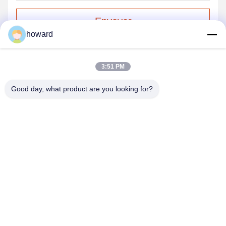
Envoyer
howard
3:51 PM
Good day, what product are you looking for?
SHENZHEN H&S INNOVATION
TECHNOLOGY CO., LTD
howard@hscxled.com
86-134-2892-1577
4ème étage, 2ème bâtiment, Zone industrielle de Wanyan,
Communauté de Qiaotou, Rue Fuhai, District de Bao'an, Ville de
Shenzhen, Province de Guangdong, Chine