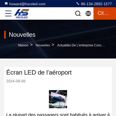
howard@hscxled.com
86-134-2892-1577
Citation
Nouvelles
>
>
Maison
Nouvelles
Actualités De L'entreprise Concernant Écran LED De L'aéroport
Écran LED de l'aéroport
2024-08-08
La plupart des passagers sont habitués à arriver à