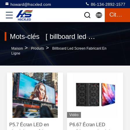
howard@hscxled.com
86-134-2892-1577
Citation
Mots-clés [ billboard led screen ] correspondance 69 produits
>
>
Maison
Produits
Billboard Led Screen Fabricant En
Ligne
Vidéo
P5.7 Écran LED en
P6.67 Écran LED