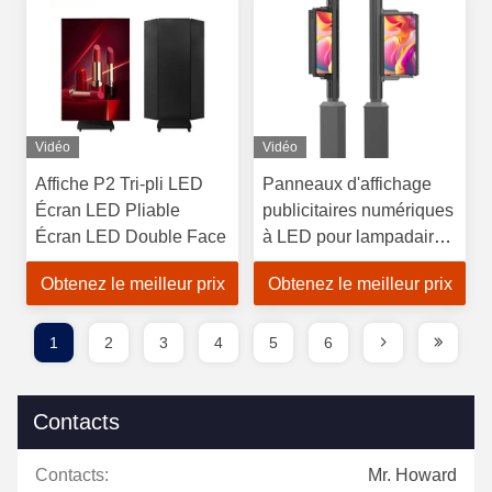
Vidéo
Vidéo
Affiche P2 Tri-pli LED
Panneaux d'affichage
Écran LED Pliable
publicitaires numériques
Écran LED Double Face
à LED pour lampadaires
intelligents
Obtenez le meilleur prix
Obtenez le meilleur prix
1
2
3
4
5
6
Contacts
Contacts:
Mr. Howard