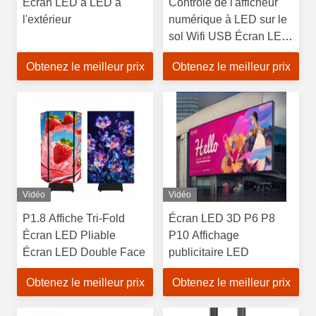
Écran LED à LED à
Contrôle de l'afficheur
l'extérieur
numérique à LED sur le
sol Wifi USB Écran LED
publicitaire mobile
Obtenez le meilleur prix
Obtenez le meilleur prix
Vidéo
Vidéo
P1.8 Affiche Tri-Fold
Écran LED 3D P6 P8
Écran LED Pliable
P10 Affichage
Écran LED Double Face
publicitaire LED
Obtenez le meilleur prix
Obtenez le meilleur prix