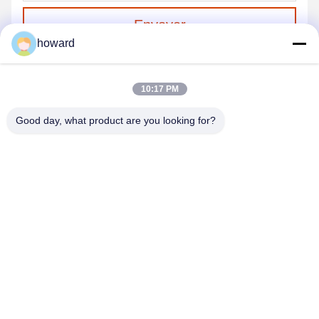
Envoyer
howard
10:17 PM
Good day, what product are you looking for?
SHENZHEN H&S INNOVATION
TECHNOLOGY CO., LTD
howard@hscxled.com
86-134-2892-1577
4ème étage, 2ème bâtiment, Zone industrielle de Wanyan,
Communauté de Qiaotou, Rue Fuhai, District de Bao'an, Ville de
Shenzhen, Province de Guangdong, Chine