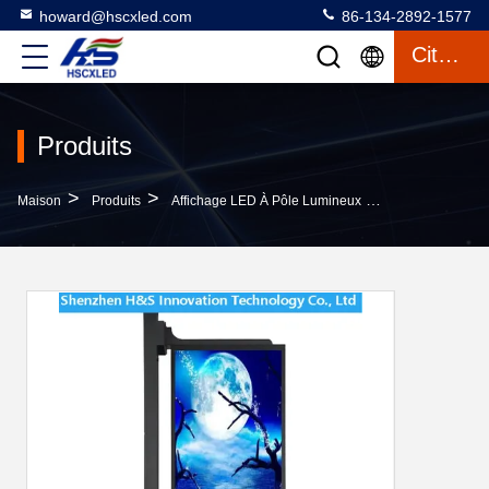
howard@hscxled.com
86-134-2892-1577
Citation
Produits
>
>
>
Maison
Produits
Affichage LED À Pôle Lumineux
P4 SMD1921 Aff