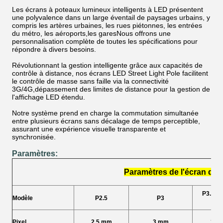
Les écrans à poteaux lumineux intelligents à LED présentent
une polyvalence dans un large éventail de paysages urbains, y
compris les artères urbaines, les rues piétonnes, les entrées
du métro, les aéroports,les garesNous offrons une
personnalisation complète de toutes les spécifications pour
répondre à divers besoins.
Révolutionnant la gestion intelligente grâce aux capacités de
contrôle à distance, nos écrans LED Street Light Pole facilitent
le contrôle de masse sans faille via la connectivité
3G/4G,dépassement des limites de distance pour la gestion de
l'affichage LED étendu.
Notre système prend en charge la commutation simultanée
entre plusieurs écrans sans décalage de temps perceptible,
assurant une expérience visuelle transparente et
synchronisée.
Paramètres:
Paramètres de l'écran d'af
P3. Je 
Modèle
P2.5
P3
pri
Pixel
2.5 mm
3 mm
3.8