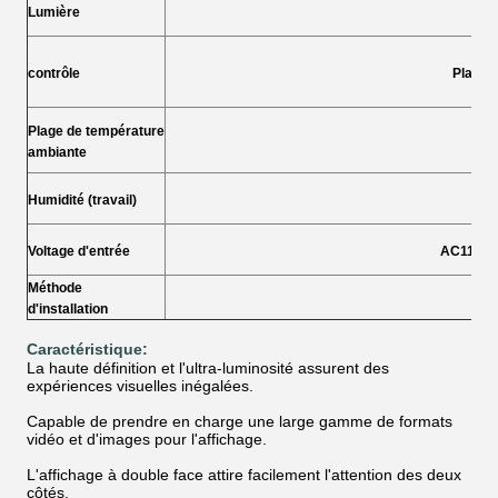
Lumière
5
contrôle
Platef
Plage de température
ambiante
Humidité (travail)
Voltage d'entrée
AC110-24
Méthode
Lev
d'installation
Caractéristique:
La haute définition et l'ultra-luminosité assurent des
expériences visuelles inégalées.
Capable de prendre en charge une large gamme de formats
vidéo et d'images pour l'affichage.
L'affichage à double face attire facilement l'attention des deux
côtés.