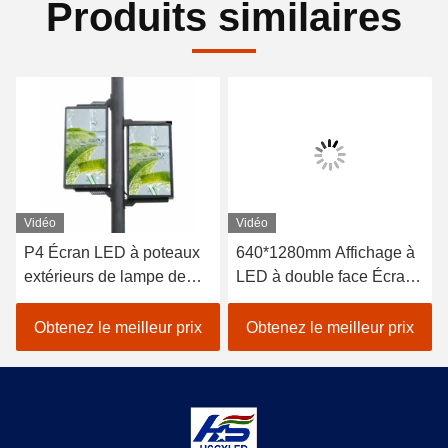
Produits similaires
Vidéo
Vidéo
P4 Écran LED à poteaux
640*1280mm Affichage à
extérieurs de lampe de
LED à double face Écran
rue
à LED à poteaux
extérieurs
Obtenez le meilleur prix
Obtenez le meilleur prix