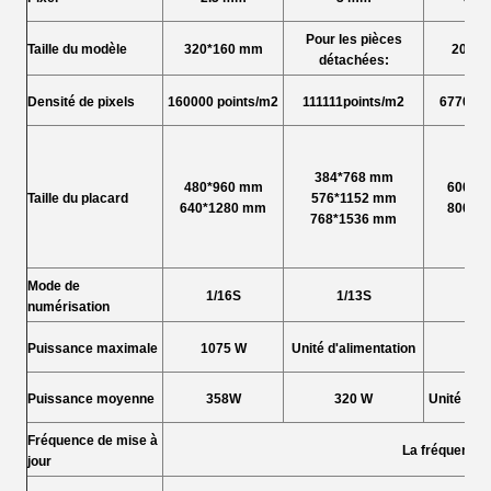
Pour les pièces
Taille du modèle
320*160 mm
200*2
détachées:
Densité de pixels
160000 points/m2
111111points/m2
67708 p
384*768 mm
480*960 mm
600*1
Taille du placard
576*1152 mm
640*1280 mm
800*1
768*1536 mm
Mode de
1/16S
1/13S
1/
numérisation
Puissance maximale
1075 W
Unité d'alimentation
95
Puissance moyenne
358W
320 W
Unité d'al
Fréquence de mise à
La fréquence 
jour