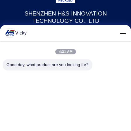
SHENZHEN H&S INNOVATION
TECHNOLOGY CO., LTD
Vicky
howard@hscxled.com
86-134-2892-1577
4:31 AM
4ème étage, 2ème bâtiment, Zone industrielle de Wanyan,
Good day, what product are you looking for?
Communauté de Qiaotou, Rue Fuhai, District de Bao'an, Ville de
Shenzhen, Province de Guangdong, Chine
Chine Bonne qualité Affichage LED publicitaire en plein air Le fournisseur.
2024-2026 Shenzhen H&S Innovation Technology Co., Ltd . Tous droits
réservés.