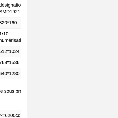
désignation
désignation
SMD1921
SMD1921
320*160
320*160
1/10
Scanner de
numérisation
1/8
512*1024
640*1280
768*1536
640*1280
lée sous pression en aluminium,
>=6200cd
>=6200cd