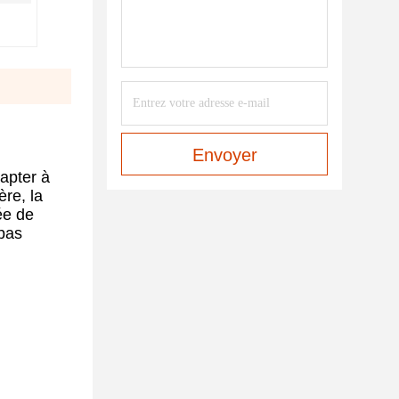
Envoyer
dapter à
ère, la
ée de
 pas