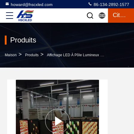
howard@hscxled.com
86-134-2892-1577
Citation
Produits
>
>
>
Maison
Produits
Affichage LED À Pôle Lumineux
Écran D'afficha