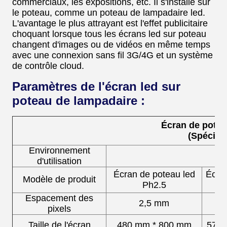
commerciaux, les expositions, etc. Il s'installe sur
le poteau, comme un poteau de lampadaire led.
L'avantage le plus attrayant est l'effet publicitaire
choquant lorsque tous les écrans led sur poteau
changent d'images ou de vidéos en même temps
avec une connexion sans fil 3G/4G et un système
de contrôle cloud.
Paramètres de l'écran led sur
poteau de lampadaire :
Écran de poteau
(Spécifi
Environnement
d'utilisation
Écran de poteau led
Écran
Modèle de produit
Ph2.5
Espacement des
2,5 mm
pixels
Taille de l'écran
480 mm * 800 mm
576 