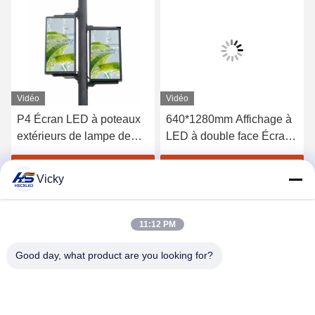
Vidéo
Vidéo
P4 Écran LED à poteaux
640*1280mm Affichage à
extérieurs de lampe de
LED à double face Écran
rue
à LED à poteaux
extérieurs
Obtenez le meilleur prix
Obtenez le meilleur prix
Vicky
11:12 PM
Good day, what product are you looking for?
SHENZHEN H&S INNOVATION
TECHNOLOGY CO., LTD