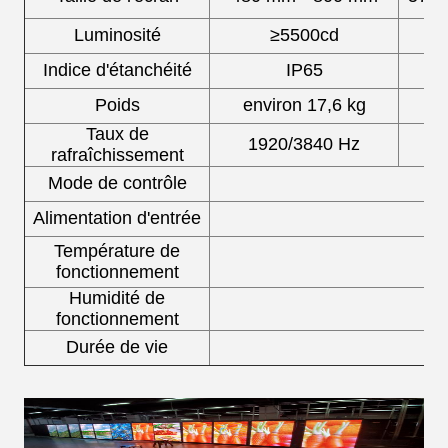
Luminosité
≥5500cd
Indice d'étanchéité
IP65
Poids
environ 17,6 kg
e
Taux de
1920/3840 Hz
1
rafraîchissement
Mode de contrôle
C
Alimentation d'entrée
Température de
fonctionnement
Humidité de
fonctionnement
Durée de vie