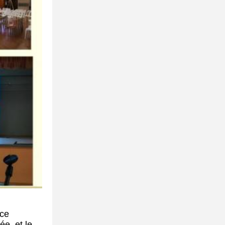
èce
e, et le