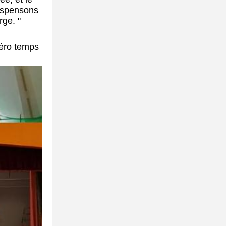
dispensons
ge. "
Zéro temps