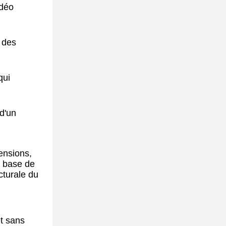
idéo
 des
qui
 d'un
ensions,
a base de
cturale du
et sans