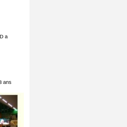
ED a
3 ans