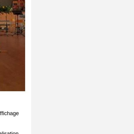
ffichage
lisation