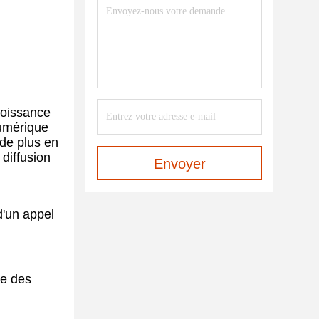
roissance
numérique
 de plus en
 diffusion
Envoyer
d'un appel
re des