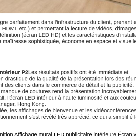
ègre parfaitement dans l'infrastructure du client, prenant
HDMI, etc.) et permettant la lecture de vidéos, d'images
inition (écran LED HD) et les caractéristiques d'install
èce maîtresse sophistiquée, économe en espace et visuel
ntérieur P2
Les résultats positifs ont été immédiats et
n drastique de la qualité de la présentation lors des réu
 des clients dans le commerce de détail et la publicité.
le manque de coutures rend la présentation incroyableme
all, l'écran LED intérieur à haute luminosité et aux coule
 Manager, Hong Kong.
ubliée, les affichages de bienvenue et les vidéoconférence
tionnement s'est révélé très apprécié, ce qui a simplifié l
finition Affichage mural LED publicitaire intérieure Écran