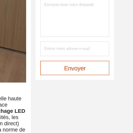
Envoyer
lle haute
lace
ichage LED
tés, les
n direct)
la norme de