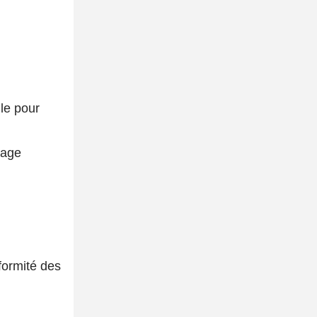
le pour
rage
formité des