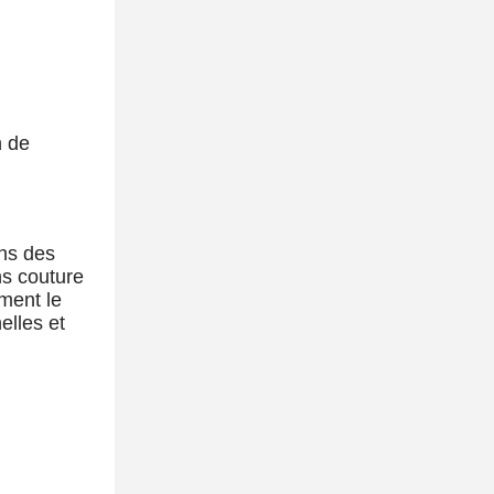
n de
ons des
ns couture
ement le
elles et