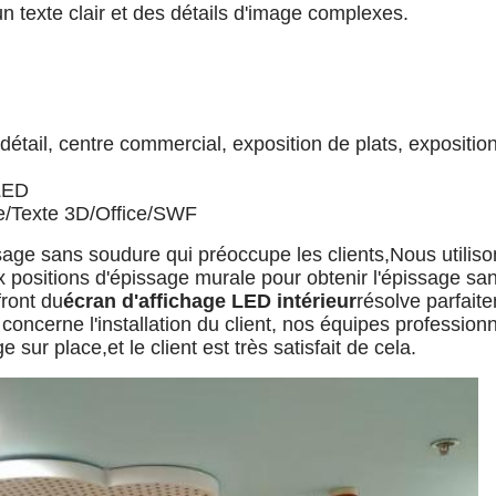
un texte clair et des détails d'image complexes.
 détail, centre commercial, exposition de plats, expositio
 LED
re/Texte 3D/Office/SWF
épissage sans soudure qui préoccupe les clients,Nous utilis
x positions d'épissage murale pour obtenir l'épissage sa
front du
écran d'affichage LED intérieur
résolve parfait
oncerne l'installation du client, nos équipes professionn
 sur place,et le client est très satisfait de cela.