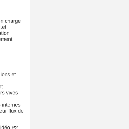
 en charge
,et
ation
lement
nions et
nt
urs vives
s internes
eur flux de
 vidéo P2