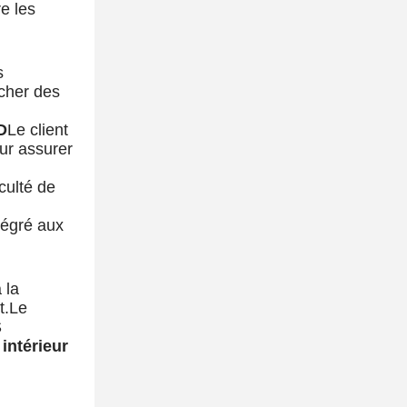
re les
s
icher des
D
Le client
our assurer
iculté de
tégré aux
 la
t.Le
S
intérieur