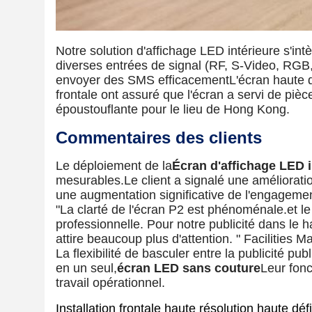
Notre solution d'affichage LED intérieure s'int
diverses entrées de signal (RF, S-Video, RGB, 
envoyer des SMS efficacementL'écran haute déf
frontale ont assuré que l'écran a servi de pi
époustouflante pour le lieu de Hong Kong.
Commentaires des clients
Le déploiement de la
Écran d'affichage LED i
mesurables.Le client a signalé une amélioratio
une augmentation significative de l'engagement
"La clarté de l'écran P2 est phénoménale.et 
professionnelle. Pour notre publicité dans le h
attire beaucoup plus d'attention. " Facilities
La flexibilité de basculer entre la publicité p
en un seul,
écran LED sans couture
Leur fonc
travail opérationnel.
Installation frontale haute résolution haute dé