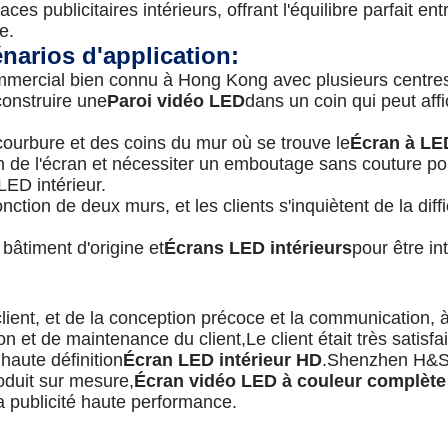
es publicitaires intérieurs, offrant l'équilibre parfait ent
e.
énarios d'application:
ommercial bien connu à Hong Kong avec plusieurs centre
construire une
Paroi vidéo LED
dans un coin qui peut aff
la courbure et des coins du mur où se trouve le
Écran à LE
tion de l'écran et nécessiter un emboutage sans couture p
 LED intérieur.
jonction de deux murs, et les clients s'inquiètent de la diff
 bâtiment d'origine et
Écrans LED intérieurs
pour être in
ient, et de la conception précoce et la communication, à
on et de maintenance du client,Le client était très satisfai
 haute définition
Écran LED intérieur HD
.Shenzhen H&
oduit sur mesure,
Écran vidéo LED à couleur complète 
la publicité haute performance.